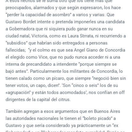
A esos hechos se le suma otro que los tiene más que
preocupados, alarmados y que según expresaron, los hace
“perder la capacidad de asombro” a varios y varias: Que
Gustavo Bordet intente o pretenda imponerles una candidata
a Gobernadora que ni siquiera pudo ganar nunca en su
ciudad natal, Victoria, como es Laura Strrata, ni recurriendo a
“subsidios” que habrían sido entregados a personas
fallecidas; “y el colmo es que sea Angel Giano de Concordia
el elegido como Vice, que no pudo nunca acceder ni a una
interna de precandidato a intendente “porque siempre se
bajó antes”. Particularmente los militantes de Concordia, lo
tienen calado como un pícaro, que siempre “negoció bien sin
tener votos, un capo, dicen”. ‘Son “cinco o seis” los de su
«agrupación” y están todos acomodados’, nos confían en off
dirigentes de la capital del citrus.
También agregan a esos argumentos que en Buenos Aires
las autoridades nacionales le tienen el “boleto picado” a
Gustavo y que sería considerado ya prácticamente un “ex