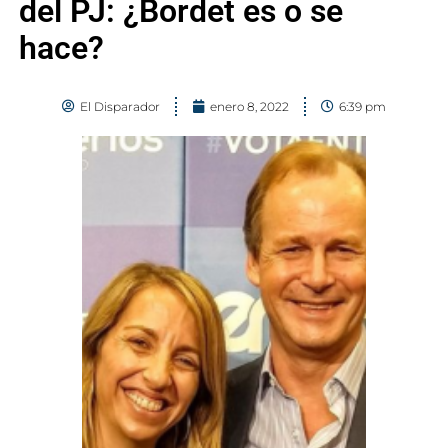
del PJ: ¿Bordet es o se
hace?
El Disparador
enero 8, 2022
6:39 pm