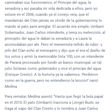
caminaban sus funcionarios, el Príncipe del agua, la
senadora y asi pasaba mi vida dedicada a ellos, pero yo
estuve en el 2006, cuando ya el conejo veia, que el
mandamás del Clan jamás se olvidó de la gobernacióny lo
mando al pato para arreglar. El acuerdo era simple, Urribarri
Gobernador, Juan Carlos intendente, y tenia su reelección, al
principito del agua le daban la senaduría y a Laura la
acomodaban por ahi. Pero el menemista teñido de rubio y
jefe del Clan echó al mensajero y dijo que el era el dueño de
los votos y armó la memorable lista 100, con un intendente
de Paraná procesado por fundir un banco municipal, un tal
julio Solanas como gobernador y vice el principe del agua
(Enrique Cresto). A la historia ya la sabemos. Perdieron
como en la guerra, pero no entendieron la lección” narró
Medina.
Para rematar, Medina asestó “Hasta que llegó la bula papal
en el 2010, El pato (Urribarri) traiciona a (Jorge) Busti, se
traga el sapo del Clan Cresto y lo nombra a Juan Carlos