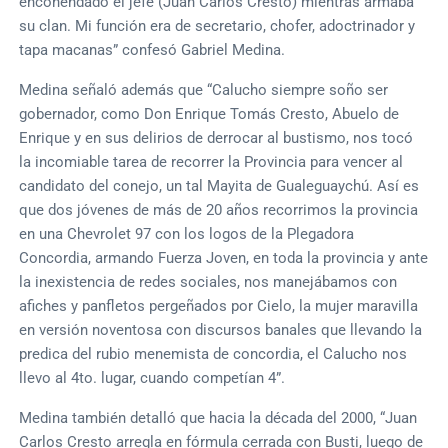
enconendado el jefe (Juan Carlos Cresto) mientras armaba
su clan. Mi función era de secretario, chofer, adoctrinador y
tapa macanas” confesó Gabriel Medina.
Medina señaló además que “Calucho siempre soño ser
gobernador, como Don Enrique Tomás Cresto, Abuelo de
Enrique y en sus delirios de derrocar al bustismo, nos tocó
la incomiable tarea de recorrer la Provincia para vencer al
candidato del conejo, un tal Mayita de Gualeguaychú. Así es
que dos jóvenes de más de 20 años recorrimos la provincia
en una Chevrolet 97 con los logos de la Plegadora
Concordia, armando Fuerza Joven, en toda la provincia y ante
la inexistencia de redes sociales, nos manejábamos con
afiches y panfletos pergeñados por Cielo, la mujer maravilla
en versión noventosa con discursos banales que llevando la
predica del rubio menemista de concordia, el Calucho nos
llevo al 4to. lugar, cuando competían 4”.
Medina también detalló que hacia la década del 2000, “Juan
Carlos Cresto arregla en fórmula cerrada con Busti, luego de