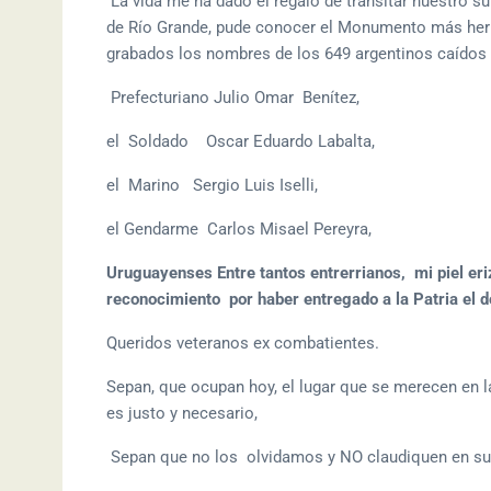
La vida me ha dado el regalo de transitar nuestro su
de Río Grande, pude conocer el Monumento más herm
grabados los nombres de los 649 argentinos caídos
Prefecturiano Julio Omar Benítez,
el Soldado Oscar Eduardo Labalta,
el Marino Sergio Luis Iselli,
el Gendarme Carlos Misael Pereyra,
Uruguayenses Entre tantos entrerrianos, mi piel eri
reconocimiento por haber entregado a la Patria el 
Queridos veteranos ex combatientes.
Sepan, que ocupan hoy, el lugar que se merecen en 
es justo y necesario,
Sepan que no los olvidamos y NO claudiquen en su