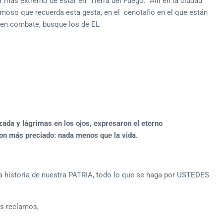
r más extremo de estar en Tierra del Fuego. Allí en la ciudad
oso que recuerda esta gesta, en el cenotafio en el que están
 en combate, busque los de EL
zada y lágrimas en los ojos, expresaron el eterno
don más preciado: nada menos que la vida.
la historia de nuestra PATRIA, todo lo que se haga por USTEDES
s reclamos,