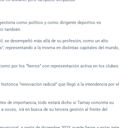
yectoria como político y como dirigente deportivo es
to también.
il, se desempeñó más allá de su profesión, como un alto
s”, representando a la misma en distintas capitales del mundo,
smo por los “fierros” con representación activa en los clubes
tórica “renovación radical” que llegó a la intendencia por el
iantes de importancia, todo estará dicho si Tamay concreta su
 a voces, irá en busca de su tercera gestión al frente del
municipal a partir de diciembre 2023, puede llegar a estar ante