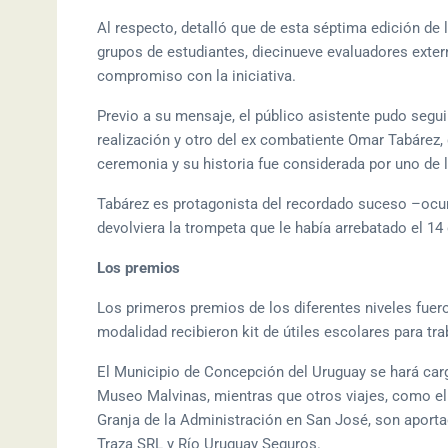
Al respecto, detalló que de esta séptima edición de 
grupos de estudiantes, diecinueve evaluadores extern
compromiso con la iniciativa.
Previo a su mensaje, el público asistente pudo segui
realización y otro del ex combatiente Omar Tabárez,
ceremonia y su historia fue considerada por uno de 
Tabárez es protagonista del recordado suceso –ocurr
devolviera la trompeta que le había arrebatado el 14 
Los premios
Los primeros premios de los diferentes niveles fuer
modalidad recibieron kit de útiles escolares para tra
El Municipio de Concepción del Uruguay se hará carg
Museo Malvinas, mientras que otros viajes, como el P
Granja de la Administración en San José, son apo
Traza SRL y Río Uruguay Seguros.