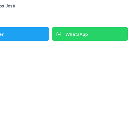
los José
er
WhatsApp