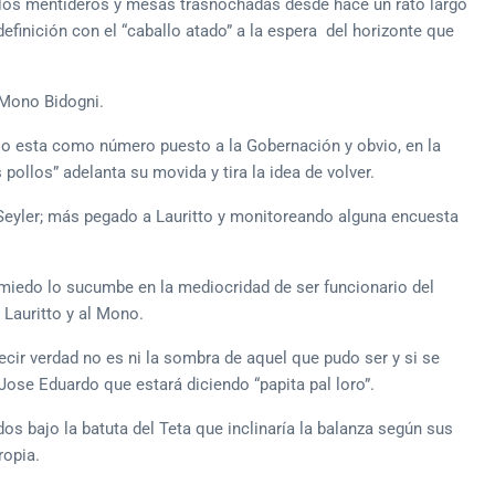
 los mentideros y mesas trasnochadas desde hace un rato largo
definición con el “caballo atado” a la espera del horizonte que
l Mono Bidogni.
erio esta como número puesto a la Gobernación y obvio, en la
 pollos” adelanta su movida y tira la idea de volver.
 Seyler; más pegado a Lauritto y monitoreando alguna encuesta
l miedo lo sucumbe en la mediocridad de ser funcionario del
 Lauritto y al Mono.
ecir verdad no es ni la sombra de aquel que pudo ser y si se
Jose Eduardo que estará diciendo “papita pal loro”.
os bajo la batuta del Teta que inclinaría la balanza según sus
ropia.