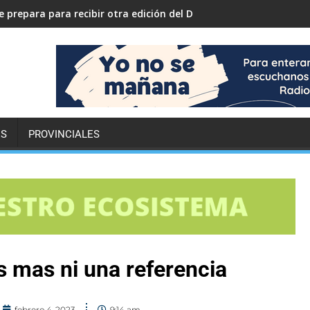
 prepara para recibir otra edición del Desafío ECO YPF
ES
PROVINCIALES
es mas ni una referencia
febrero 4, 2023
9:14 am