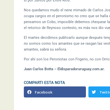
si por Juntos por Entre Ríos.
Nos quedamos mudo el nene mimado de Carlos José,
ocupa cargos en el peronismo no creo que se halla 
pensamos un Cobo, imposible debemos chequear la i
el retorico de Reynoso contesto, es más nos dio vuel
El martes decidimos publicarlo aunque después ten
no somos como los amantes que se rasgan las vestid
amantes, sabrá su señora.
Por ahí son los Peronistas con Frigerio, no con Orric
Juan Carlos Botta – Eldisparadoruruguay.com.ar.
COMPARTI ESTA NOTA
Facebook
Twitt