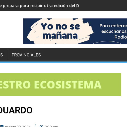
 prepara para recibir otra edición del Desafío ECO YPF
ES
PROVINCIALES
EDUARDO
marzo 29, 2024
8:28 pm