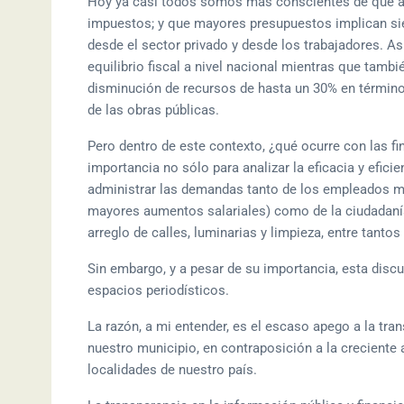
Hoy ya casi todos somos más conscientes de que a l
impuestos; y que mayores presupuestos implican sie
desde el sector privado y desde los trabajadores. 
equilibrio fiscal a nivel nacional mientras que tambi
disminución de recursos de hasta un 30% en términos 
de las obras públicas.
Pero dentro de este contexto, ¿qué ocurre con las fi
importancia no sólo para analizar la eficacia y efic
administrar las demandas tanto de los empleados m
mayores aumentos salariales) como de la ciudadaní
arreglo de calles, luminarias y limpieza, entre tantos
Sin embargo, y a pesar de su importancia, esta disc
espacios periodísticos.
La razón, a mi entender, es el escaso apego a la tran
nuestro municipio, en contraposición a la creciente 
localidades de nuestro país.