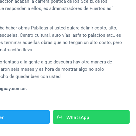
ción acaban la carrera política de los Scelzi, de los
ue responden a ellos, ex administradores de Puertos así
 haber obras Publicas si usted quiere definir costo, alto,
cuelas, Centro cultural, auto vías, asfalto palacios etc., es
o es terminar aquellas obras que no tengan un alto costo, pero
strucción lleva.
 orientada a la gente a que descubra hay otra manera de
asaron seis meses y es hora de mostrar algo no solo
echo de quedar bien con usted.
ruguay.com.ar.
er
WhatsApp