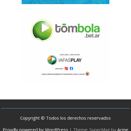
Copyright © Todos los derechos reservados
Proudly powered by WordPress
|
Theme: SuperMag by
Acme