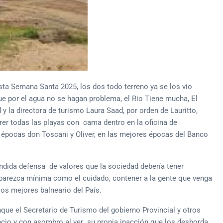
a Semana Santa 2025, los dos todo terreno ya se los vio
e por el agua no se hagan problema, el Rio Tiene mucha, El
y la directora de turismo Laura Saad, por orden de Lauritto,
rer todas las playas con cama dentro en la oficina de
 épocas don Toscani y Oliver, en las mejores épocas del Banco
dida defensa de valores que la sociedad debería tener
parezca mínima como el cuidado, contener a la gente que venga
los mejores balneario del País.
que el Secretario de Turismo del gobierno Provincial y otros
ncio y con asombro al ver su propia inacción que los desborda