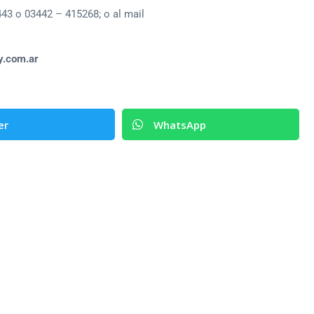
443 o 03442 – 415268; o al mail
y.com.ar
er
WhatsApp