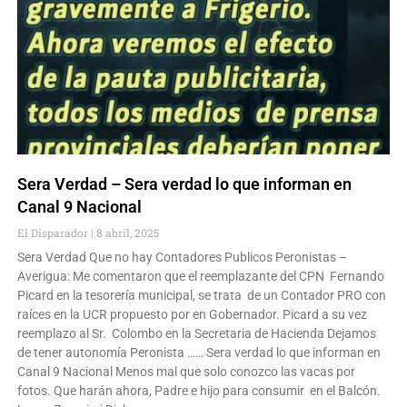
Sera Verdad – Sera verdad lo que informan en
Canal 9 Nacional
El Disparador
8 abril, 2025
Sera Verdad Que no hay Contadores Publicos Peronistas –
Averigua: Me comentaron que el reemplazante del CPN Fernando
Picard en la tesorería municipal, se trata de un Contador PRO con
raíces en la UCR propuesto por en Gobernador. Picard a su vez
reemplazo al Sr. Colombo en la Secretaria de Hacienda Dejamos
de tener autonomía Peronista …… Sera verdad lo que informan en
Canal 9 Nacional Menos mal que solo conozco las vacas por
fotos. Que harán ahora, Padre e hijo para consumir en el Balcón.