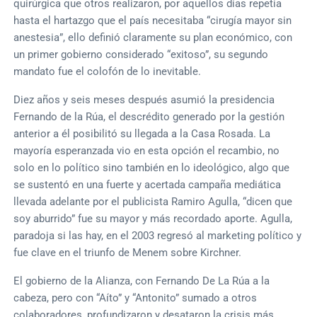
quirúrgica que otros realizaron, por aquellos días repetía
hasta el hartazgo que el país necesitaba “cirugía mayor sin
anestesia”, ello definió claramente su plan económico, con
un primer gobierno considerado “exitoso”, su segundo
mandato fue el colofón de lo inevitable.
Diez años y seis meses después asumió la presidencia
Fernando de la Rúa, el descrédito generado por la gestión
anterior a él posibilitó su llegada a la Casa Rosada. La
mayoría esperanzada vio en esta opción el recambio, no
solo en lo político sino también en lo ideológico, algo que
se sustentó en una fuerte y acertada campaña mediática
llevada adelante por el publicista Ramiro Agulla, “dicen que
soy aburrido” fue su mayor y más recordado aporte. Agulla,
paradoja si las hay, en el 2003 regresó al marketing político y
fue clave en el triunfo de Menem sobre Kirchner.
El gobierno de la Alianza, con Fernando De La Rúa a la
cabeza, pero con “Aíto” y “Antonito” sumado a otros
colaboradores, profundizaron y desataron la crisis más