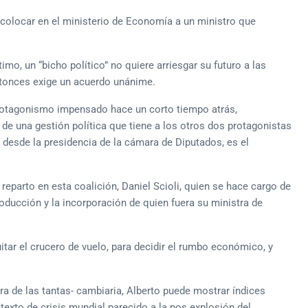
 colocar en el ministerio de Economía a un ministro que
imo, un “bicho político” no quiere arriesgar su futuro a las
 Entonces exige un acuerdo unánime.
rotagonismo impensado hace un corto tiempo atrás,
te de una gestión política que tiene a los otros dos protagonistas
 desde la presidencia de la cámara de Diputados, es el
eparto en esta coalición, Daniel Scioli, quien se hace cargo de
oducción y la incorporación de quien fuera su ministra de
tar el crucero de vuelo, para decidir el rumbo económico, y
ra de las tantas- cambiaria, Alberto puede mostrar índices
exto de crisis mundial parecido a la pos explosión del