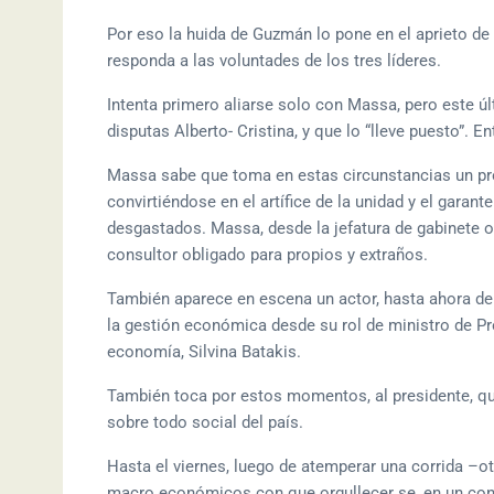
Por eso la huida de Guzmán lo pone en el aprieto de
responda a las voluntades de los tres líderes.
Intenta primero aliarse solo con Massa, pero este últ
disputas Alberto- Cristina, y que lo “lleve puesto”.
Massa sabe que toma en estas circunstancias un p
convirtiéndose en el artífice de la unidad y el garan
desgastados. Massa, desde la jefatura de gabinete o
consultor obligado para propios y extraños.
También aparece en escena un actor, hasta ahora de r
la gestión económica desde su rol de ministro de Pr
economía, Silvina Batakis.
También toca por estos momentos, al presidente, qui
sobre todo social del país.
Hasta el viernes, luego de atemperar una corrida –ot
macro económicos con que orgullecer se, en un cont