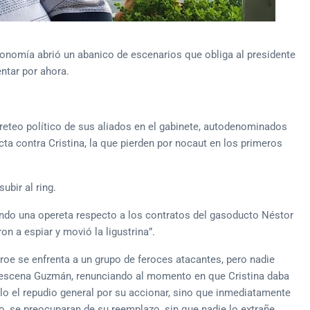
onomía abrió un abanico de escenarios que obliga al presidente
ntar por ahora.
orreteo político de sus aliados en el gabinete, autodenominados
cta contra Cristina, la que pierden por nocaut en los primeros
ubir al ring.
ndo una opereta respecto a los contratos del gasoducto Néstor
n a espiar y movió la ligustrina”.
roe se enfrenta a un grupo de feroces atacantes, pero nadie
n escena Guzmán, renunciando al momento en que Cristina daba
olo el repudio general por su accionar, sino que inmediatamente
o, se preocuparan de su reemplazo, sin que nadie lo extrañe.