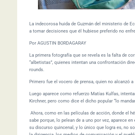
La indecorosa huida de Guzmán del ministerio de Ec
a tomar decisiones que él hubiese preferido no enfre
Por AGUSTIN BORDAGARAY
La primera fotografía que se revela es la falta de c
“albetistas”, quienes intentan una confrontación dire
rounds.
Primero fue el vocero de prensa, quien no alcanzó a s
Luego aparece como refuerzo Matías Kulfas, intenta
Kirchner, pero como dice el dicho popular “lo mandaro
Ahora, como en las películas de acción, donde el hé
sabe porque, lo pelean de a uno por vez, aparece e
su discurso quincenal, y lo único que logra es, no s
la dirigencia, los medios de comunicación y el puebl