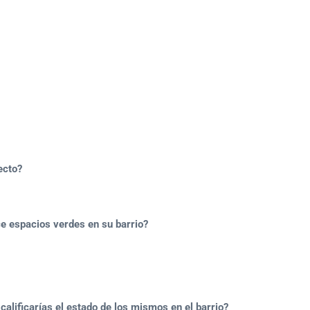
ecto?
 espacios verdes en su barrio?
lificarías el estado de los mismos en el barrio?