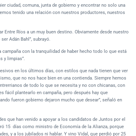
uier ciudad, comuna, junta de gobierno y encontrar no solo una
Hemos tenido una relación con nuestros productores, nuestros
ar Entre Ríos a un muy buen destino. Obviamente desde nuestro
 ser Adán Bahl”, subrayó.
 campaña con la tranquilidad de haber hecho todo lo que está
s y limpias”.
vos en los últimos días, con estilos que nada tienen que ver
iosismo, que no nos hace bien en una contienda. Siempre hemos
 entrerrianos de todo lo que se necesita y no con chicanas, con
s fácil plantearlo en campaña, pero después hay que
cuando fueron gobierno dejaron mucho que desear”, señaló en
dades que han venido a apoyar a los candidatos de Juntos por el
uró 15 días como ministro de Economía de la Alianza, porque
es, y a los jubilados ni hablar. Y vino Vidal, que perdió por 25