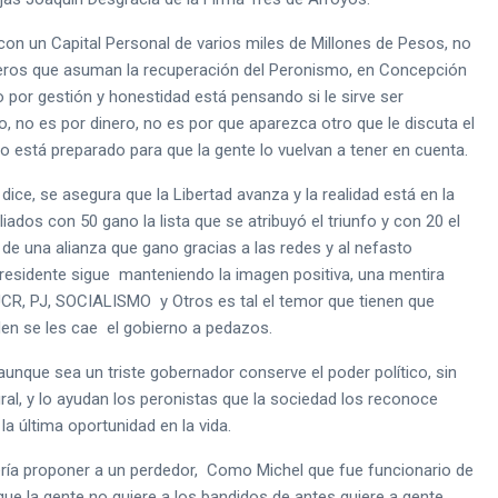
on un Capital Personal de varios miles de Millones de Pesos, no
eros que asuman la recuperación del Peronismo, en Concepción
 por gestión y honestidad está pensando si le sirve ser
o, no es por dinero, no es por que aparezca otro que le discuta el
o está preparado para que la gente lo vuelvan a tener en cuenta.
dice, se asegura que la Libertad avanza y la realidad está en la
liados con 50 gano la lista que se atribuyó el triunfo y con 20 el
d de una alianza que gano gracias a las redes y al nefasto
residente sigue manteniendo la imagen positiva, una mentira
 UCR, PJ, SOCIALISMO y Otros es tal el temor que tienen que
den se les cae el gobierno a pedazos.
aunque sea un triste gobernador conserve el poder político, sin
ral, y lo ayudan los peronistas que la sociedad los reconoce
 última oportunidad en la vida.
uería proponer a un perdedor, Como Michel que fue funcionario de
ue la gente no quiere a los bandidos de antes quiere a gente