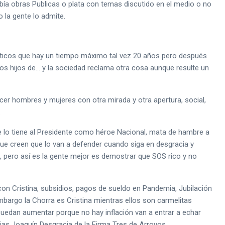
a obras Publicas o plata con temas discutido en el medio o no
 la gente lo admite.
olíticos que hay un tiempo máximo tal vez 20 años pero después
s hijos de… y la sociedad reclama otra cosa aunque resulte un
 hombres y mujeres con otra mirada y otra apertura, social,
.
e lo tiene al Presidente como héroe Nacional, mata de hambre a
que creen que lo van a defender cuando siga en desgracia y
s, pero así es la gente mejor es demostrar que SOS rico y no
con Cristina, subsidios, pagos de sueldo en Pandemia, Jubilación
bargo la Chorra es Cristina mientras ellos son carmelitas
uedan aumentar porque no hay inflación van a entrar a echar
jas Joaquín Desgracia de la Firma Tres de Arroyos.