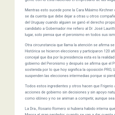
Mientras esto sucede pone la Cara Máximo Kirchner c
se da cuenta que debe dejar a otras u otros compañ
del Uruguay cuando alguien se ganó el derecho propio
candidato a Gobernador me refiero al Dr. José Lauritt
lugar, solo piensa que el peronismo en todos sus ism
Otra circunstancia que llama la atención se afirma se 
Histórica se hicieron elecciones y participaron 120 afi
concejal que iba por la presidencia esta es la realida
gobierno del Peronismo y después se afirma que el P
sostenida por lo que hoy significa la oposición PRO,
suspenden las elecciones intermedias porque si pier
Todos estos ingredientes y otros hacen que Frigerio 
acciones de gobierno sin decisiones y sin apoyo natu
como idóneo y no se animan a competir, aunque sea la
La Dra., Rosario Romero si hubiera habido interna q
Massa el gran perdedor, cuando se van a dar cuenta q