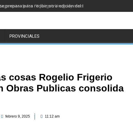
se prepara para recibir otra edición del Desafío ECO YPF
S
PROVINCIALES
 cosas Rogelio Frigerio
in Obras Publicas consolida
febrero 9, 2025
11:12 am