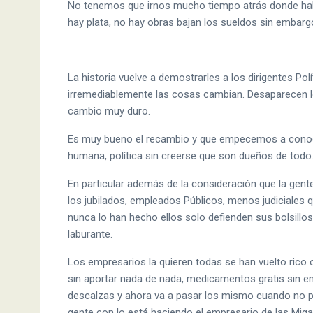
No tenemos que irnos mucho tiempo atrás donde habí
hay plata, no hay obras bajan los sueldos sin embargo
La historia vuelve a demostrarles a los dirigentes P
irremediablemente las cosas cambian. Desaparecen lo
cambio muy duro.
Es muy bueno el recambio y que empecemos a conocer
humana, política sin creerse que son dueños de todo
En particular además de la consideración que la gent
los jubilados, empleados Públicos, menos judiciales 
nunca lo han hecho ellos solo defienden sus bolsillo
laburante.
Los empresarios la quieren todas se han vuelto rico 
sin aportar nada de nada, medicamentos gratis sin em
descalzas y ahora va a pasar los mismo cuando no p
gente con lo está haciendo el empresario de las Miga