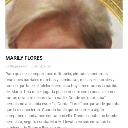
MARILY FLORES
El Disparador
15 abril, 2023
Para quienes compartimos militancia, pintadas nocturnas,
reuniones barriales marchas y caminatas, mesas electorales y
todo lo que hace al folclore peronista hoy lamentamos la partida
de Marily. Una mujer jugada políticamente como pocas o como
tantas otras sin despreciar a nadie. Donde se “olfateaba”
peronismo ahí sabía estar “la Gorda Flores” porque así le gustaba
que la reconocieran. Cuando había que socorrer a algún
compañero, podíamos contar con ella. Donde sonaba un bombo
peronista, seguro estaba Marily. Llevaba en sus entrañas la
camiseta de Perón y Evita ya que su