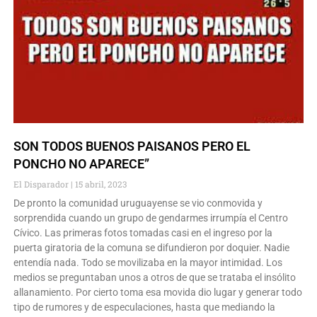
SON TODOS BUENOS PAISANOS PERO EL
PONCHO NO APARECE”
El Disparador
15 abril, 2023
De pronto la comunidad uruguayense se vio conmovida y
sorprendida cuando un grupo de gendarmes irrumpía el Centro
Cívico. Las primeras fotos tomadas casi en el ingreso por la
puerta giratoria de la comuna se difundieron por doquier. Nadie
entendía nada. Todo se movilizaba en la mayor intimidad. Los
medios se preguntaban unos a otros de que se trataba el insólito
allanamiento. Por cierto toma esa movida dio lugar y generar todo
tipo de rumores y de especulaciones, hasta que mediando la