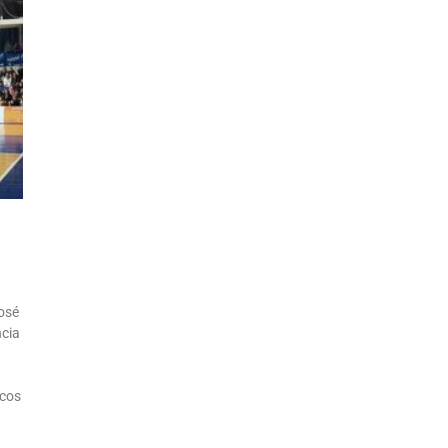
José
ncia
icos