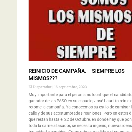
REINICIO DE CAMPAÑA. – SIEMPRE LOS
MISMOS???
El Disparador
16 septiembre, 2023
Muy importante para el peronismo local que el candidat
ganador de las PASO en su espacio; José Lauritto reinicio
retome la campaña. Ya conocemos su estilo de caminar 
calle y de sus acostumbradas reuniones. Pero en estos d
que restan hasta el 22 de Octubre, en donde hay que pon
toda la carne al asador, se necesita ingenio, nuevas ideas
tenacidad y cambios. Como primer medida y si compar