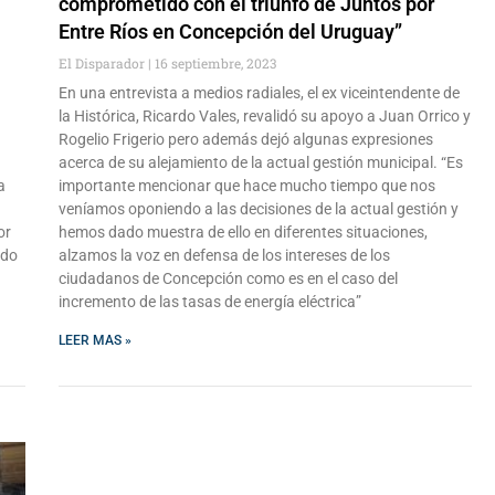
comprometido con el triunfo de Juntos por
Entre Ríos en Concepción del Uruguay”
El Disparador
16 septiembre, 2023
En una entrevista a medios radiales, el ex viceintendente de
la Histórica, Ricardo Vales, revalidó su apoyo a Juan Orrico y
Rogelio Frigerio pero además dejó algunas expresiones
acerca de su alejamiento de la actual gestión municipal. “Es
a
importante mencionar que hace mucho tiempo que nos
veníamos oponiendo a las decisiones de la actual gestión y
or
hemos dado muestra de ello en diferentes situaciones,
ado
alzamos la voz en defensa de los intereses de los
ciudadanos de Concepción como es en el caso del
incremento de las tasas de energía eléctrica”
LEER MAS »