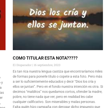
COMO TITULAR ESTA NOTA?????
El Disparador
16 septiembre, 2023
Es tan rica nuestra lengua castiza que encontraríamos miles
de formas para ponerle título o copete a esta foto. Pero más
o
a ser lo suficientemente educados y decir “Dios los cría y
 y
ellos se juntan”. Pero en el fondo nuestra intención es otra. Si
la
decimos “malditos” nos quedamos cortos, ofender la madre;
ías
pobre, no tiene nada que ver; pero en realidad les cabe
er
cualquier calificativo. Son miserables y malas personas.
,
Falta quién hizo campaña con derogar dicho impuesto que
amos