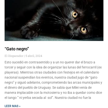
“Gato negro”
El Disparador
5 abril, 2024
Esto sucedió en contrasentido y a un no querer dar el brazo a
torcer y seguir con la idea de organizar las lunas del ferrocarril (ex
playeras). Mientras otras ciudades con festejos en el calendario
nacional suspendían los eventos, nuestra ciudad jugo de “gato
negro” y siguió adelante, comprometiendo las arcas municipales y
el dinero del pueblo de Uruguay. Se sabía que Milei venía de
manera implacable con la motosierra y no iba a quedar como dice
el tango ” ni yerba secada al sol”. Nuestra ciudad no fue la
LEER MAS »