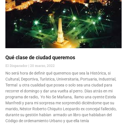
Qué clase de ciudad queremos
El Disparador
20 marzo, 2022
No será hora de definir qué queremos que sea la Histórica, si
Cultural, Deportiva, Turística, Universitaria, Portuaria, Industrial,
Termal u otra cualidad que posea o solo sea una ciudad para
recorrer el domingo y dar una vuelta al perro. Días atrás en mi
programa de radio, Yo No Se Mañana, llamo una oyente Estela
Manfredi y para mi sorpresa me sorprendió diciéndome que su
marido, Néstor Roberto Chiquito Leopardo ex concejal fallecido,
durante su gestión habían armado un libro que hablaban del
Código de ordenamiento Urbano y que ella tenía