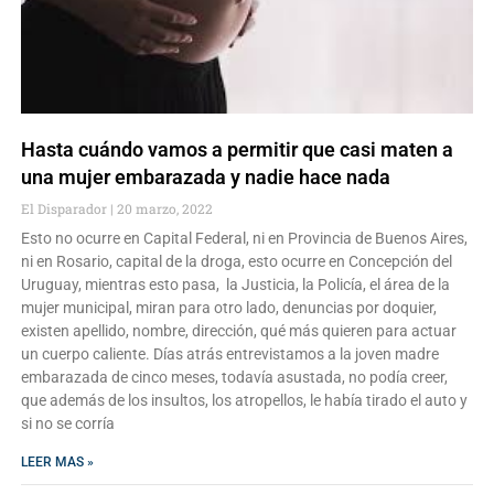
Hasta cuándo vamos a permitir que casi maten a
una mujer embarazada y nadie hace nada
El Disparador
20 marzo, 2022
Esto no ocurre en Capital Federal, ni en Provincia de Buenos Aires,
ni en Rosario, capital de la droga, esto ocurre en Concepción del
Uruguay, mientras esto pasa, la Justicia, la Policía, el área de la
mujer municipal, miran para otro lado, denuncias por doquier,
existen apellido, nombre, dirección, qué más quieren para actuar
un cuerpo caliente. Días atrás entrevistamos a la joven madre
embarazada de cinco meses, todavía asustada, no podía creer,
que además de los insultos, los atropellos, le había tirado el auto y
si no se corría
LEER MAS »